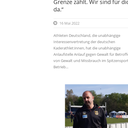
Grenze zählt. Wir sind für di
da.“
16 Mai 2022
Athleten Deutschland, die unabhängige
Interessenvertretung der deutschen
Kaderathlet:innen, hat die unabhängige
Anlaufstelle Anlauf gegen Gewalt für Betrof
von Gewalt und Missbrauch im Spitzensport
Betrieb...