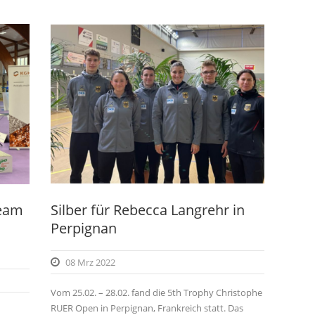
Team
Silber für Rebecca Langrehr in
Perpignan
08 Mrz 2022
Vom 25.02. – 28.02. fand die 5th Trophy Christophe
RUER Open in Perpignan, Frankreich statt. Das