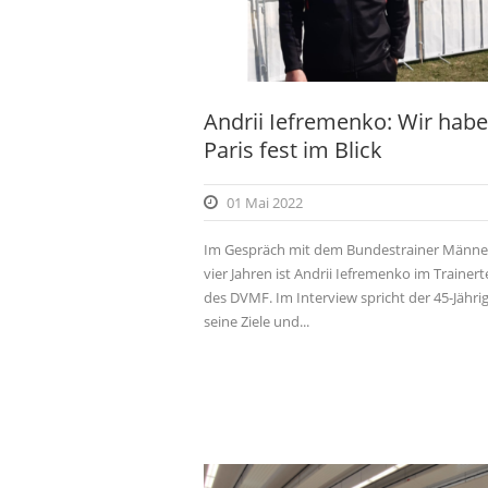
Andrii Iefremenko: Wir hab
Paris fest im Blick
01 Mai 2022
Im Gespräch mit dem Bundestrainer Männer
vier Jahren ist Andrii Iefremenko im Trainer
des DVMF. Im Interview spricht der 45-Jähri
seine Ziele und...