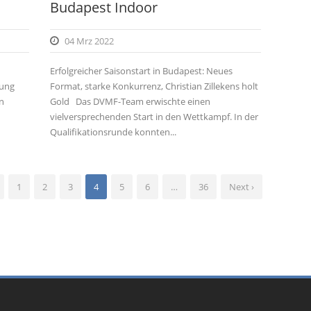
Budapest Indoor
04 Mrz 2022
Erfolgreicher Saisonstart in Budapest: Neues
rung
Format, starke Konkurrenz, Christian Zillekens holt
n
Gold Das DVMF-Team erwischte einen
vielversprechenden Start in den Wettkampf. In der
Qualifikationsrunde konnten...
1
2
3
4
5
6
…
36
Next ›