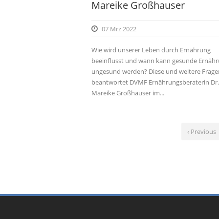
Mareike Großhauser
07 Mrz 2022
Wie wird unserer Leben durch Ernährung
beeinflusst und wann kann gesunde Ernäh
ungesund werden? Diese und weitere Frage
beantwortet DVMF Ernährungsberaterin Dr.
Mareike Großhauser im...
‹ Previous