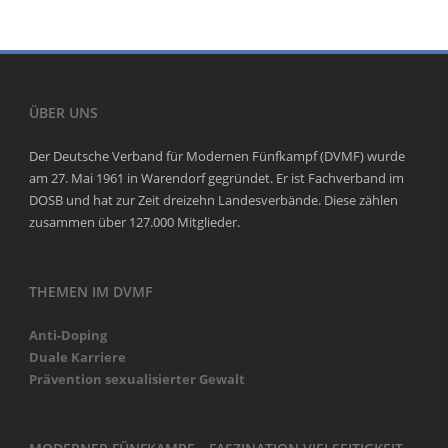
ÜBER UNS
Der Deutsche Verband für Modernen Fünfkampf (DVMF) wurde
am 27. Mai 1961 in Warendorf gegründet. Er ist Fachverband im
DOSB und hat zur Zeit dreizehn Landesverbände. Diese zählen
zusammen über 127.000 Mitglieder.
THEMEN IM DVMF
Anti-Doping
Duale Karriere
Prävention sexualisierter Gewalt