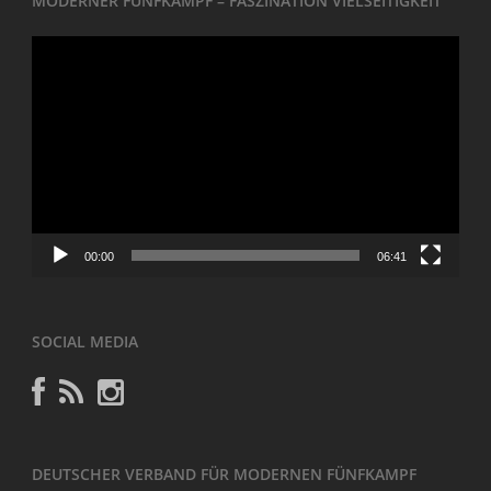
MODERNER FÜNFKAMPF – FASZINATION VIELSEITIGKEIT
Video-
Player
00:00
06:41
SOCIAL MEDIA
DEUTSCHER VERBAND FÜR MODERNEN FÜNFKAMPF