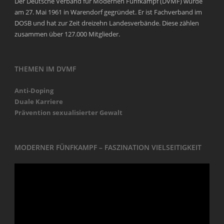
Der Deutsche Verband für Modernen Fünfkampf (DVMF) wurde
am 27. Mai 1961 in Warendorf gegründet. Er ist Fachverband im
DOSB und hat zur Zeit dreizehn Landesverbände. Diese zählen
zusammen über 127.000 Mitglieder.
THEMEN IM DVMF
Anti-Doping
Duale Karriere
Prävention sexualisierter Gewalt
MODERNER FÜNFKAMPF – FASZINATION VIELSEITIGKEIT
Video-
Player