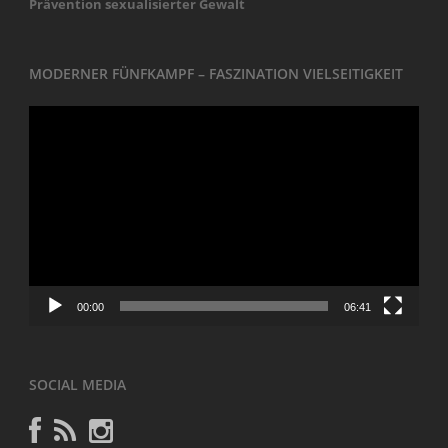
Prävention sexualisierter Gewalt
MODERNER FÜNFKAMPF – FASZINATION VIELSEITIGKEIT
Video-
Player
00:00
06:41
SOCIAL MEDIA