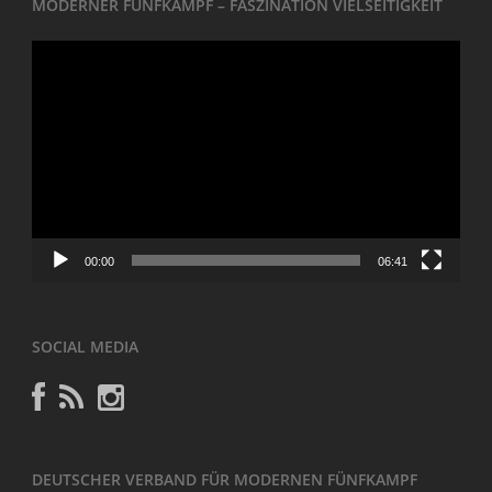
MODERNER FÜNFKAMPF – FASZINATION VIELSEITIGKEIT
Video-
Player
00:00
06:41
SOCIAL MEDIA
DEUTSCHER VERBAND FÜR MODERNEN FÜNFKAMPF