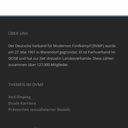
ÜBER UNS
Der Deutsche Verband für Modernen Fünfkampf (DVMF) wurde
am 27. Mai 1961 in Warendorf gegründet. Er ist Fachverband im
DOSB und hat zur Zeit dreizehn Landesverbände. Diese zählen
zusammen über 127.000 Mitglieder.
THEMEN IM DVMF
Anti-Doping
Duale Karriere
Prävention sexualisierter Gewalt