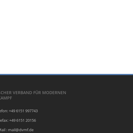
SCHER VERBAND FÜR MODERNEN
KAMPF
efon: +49 6151 997743
efax: +49 6151 20156
Mail : mail@dvmf.de