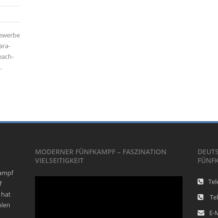
bewerbe
ara-
each-
.
MODERNER FÜNFKAMPF – FASZINATION
DEUT
VIELSEITIGKEIT
FÜNF
kampf
Video-
Tel
f
Player
 hat
Tel
hlen
E-