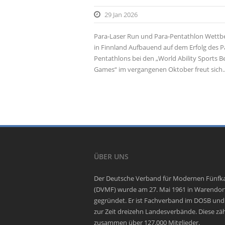
29 Jan 2026
Para-Laser Run und Para-Pentathlon Wett
in Finnland Aufbauend auf dem Erfolg des P
Pentathlons bei den „World Ability Sports B
Games“ im vergangenen Oktober freut sich..
ÜBER UNS
Der Deutsche Verband für Modernen Fünf
(DVMF) wurde am 27. Mai 1961 in Warendor
gegründet. Er ist Fachverband im DOSB und
zur Zeit dreizehn Landesverbände. Diese zä
zusammen über 127.000 Mitglieder.