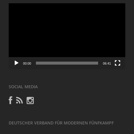
Video-
Player
00:00
06:41
SOCIAL MEDIA
DEUTSCHER VERBAND FÜR MODERNEN FÜNFKAMPF