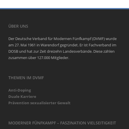
ÜBER UNS
Der Deutsche Verband für Modernen Fünfkampf (DVMF) wurde
am 27. Mai 1961 in Warendorf gegründet. Er ist Fachverband im
DOSB und hat zur Zeit dreizehn Landesverbände. Diese zählen
zusammen über 127.000 Mitglieder.
THEMEN IM DVMF
Anti-Doping
Duale Karriere
Prävention sexualisierter Gewalt
MODERNER FÜNFKAMPF – FASZINATION VIELSEITIGKEIT