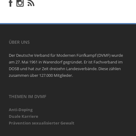
ÜBER UNS
Der Deutsche Verband für Modernen Fünfkampf (DVMF) wurde
am 27. Mai 1961 in Warendorf gegründet. Er ist Fachverband im
DOSB und hat zur Zeit dreizehn Landesverbände. Diese zählen
zusammen über 127.000 Mitglieder.
THEMEN IM DVMF
Anti-Doping
Duale Karriere
Prävention sexualisierter Gewalt