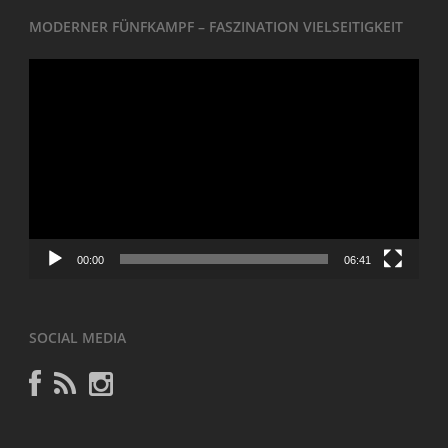
MODERNER FÜNFKAMPF – FASZINATION VIELSEITIGKEIT
Video-
Player
00:00
06:41
SOCIAL MEDIA