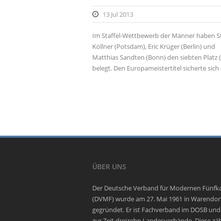
13 Jul 2013
Im Staffel-Wettbewerb der Männer haben S
Köllner (Potsdam), Eric Krüger (Berlin) und
Matthias Sandten (Bonn) den siebten Platz 
belegt. Den Europameistertitel sicherte sich 
ÜBER UNS
Der Deutsche Verband für Modernen Fünf
(DVMF) wurde am 27. Mai 1961 in Warendor
gegründet. Er ist Fachverband im DOSB und
zur Zeit dreizehn Landesverbände. Diese zä