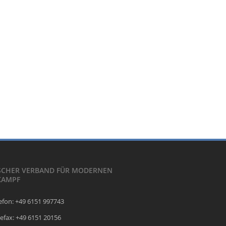
SCHER VERBAND FÜR MODERNEN
KAMPF
efon: +49 6151 997743
efax: +49 6151 20156