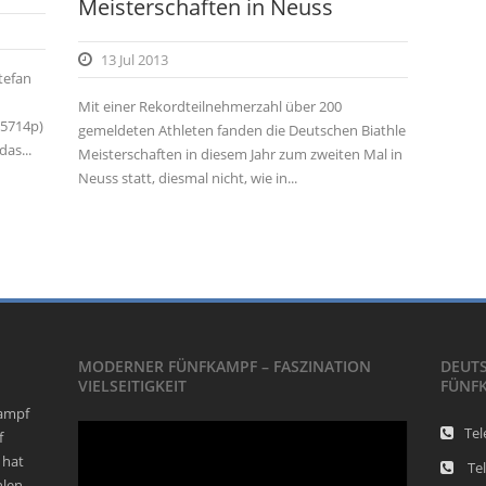
Meisterschaften in Neuss
13 Jul 2013
tefan
Mit einer Rekordteilnehmerzahl über 200
(5714p)
gemeldeten Athleten fanden die Deutschen Biathle
das...
Meisterschaften in diesem Jahr zum zweiten Mal in
Neuss statt, diesmal nicht, wie in...
MODERNER FÜNFKAMPF – FASZINATION
DEUT
VIELSEITIGKEIT
FÜNF
kampf
Video-
Tel
f
Player
 hat
Tel
hlen