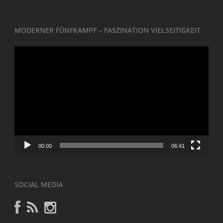
MODERNER FÜNFKAMPF – FASZINATION VIELSEITIGKEIT
Video-
Player
00:00
06:41
SOCIAL MEDIA