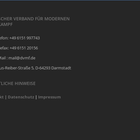
SCHER VERBAND FÜR MODERNEN
KAMPF
efon: +49 6151 997743
efax: +49 6151 20156
Mail : mail@dvmf.de
ius-Reiber-Straße 5, D-64293 Darmstadt
LICHE HINWEISE
kt
|
Datenschutz
|
Impressum