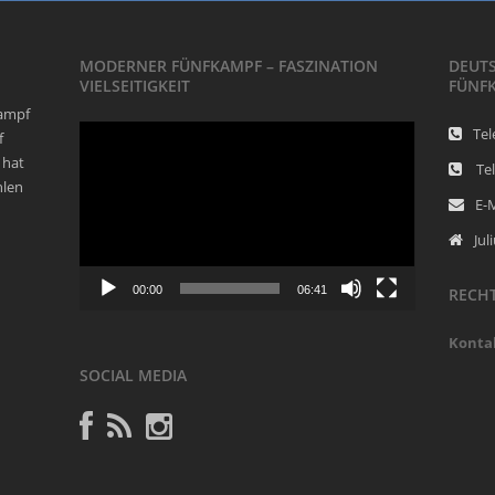
MODERNER FÜNFKAMPF – FASZINATION
DEUT
VIELSEITIGKEIT
FÜNF
kampf
Video-
Tel
f
Player
 hat
Tel
hlen
E-
Jul
00:00
06:41
RECHT
Konta
SOCIAL MEDIA