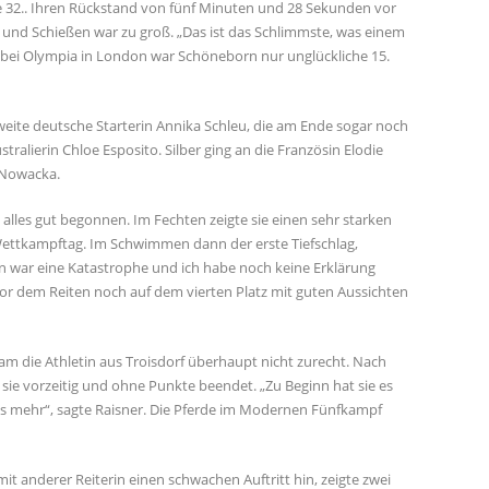
2.. Ihren Rückstand von fünf Minuten und 28 Sekunden vor
 und Schießen war zu groß. „Das ist das Schlimmste, was einem
2 bei Olympia in London war Schöneborn nur unglückliche 15.
weite deutsche Starterin Annika Schleu, die am Ende sogar noch
ralierin Chloe Esposito. Silber ging an die Französin Elodie
a Nowacka.
 alles gut begonnen. Im Fechten zeigte sie einen sehr starken
Wettkampftag. Im Schwimmen dann der erste Tiefschlag,
 war eine Katastrophe und ich habe noch keine Erklärung
vor dem Reiten noch auf dem vierten Platz mit guten Aussichten
am die Athletin aus Troisdorf überhaupt nicht zurecht. Nach
sie vorzeitig und ohne Punkte beendet. „Zu Beginn hat sie es
hts mehr“, sagte Raisner. Die Pferde im Modernen Fünfkampf
it anderer Reiterin einen schwachen Auftritt hin, zeigte zwei