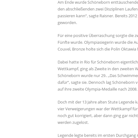
Am Ende wurde Schöneborn enttäuschende 3
den abschließenden zwei Disziplinen Laufen
passieren kann“, sagte Raisner. Bereits 201
geworden.
Für eine positive Überraschung sorgte die z
Fünfte wurde. Olympiasiegerin wurde die Aust
Couvel, Bronze holte sich die Polin Oktawi
Dabei hatte in Rio für Schöneborn eigentlich
Wettkampf, ging als Zweite in den zweiten 
Schöneborn wurde nur 29.. „Das Schwimmen
dafür“, sagte sie. Dennoch lag Schöneborn 
auf ihre zweite Olympia-Medaille nach 2008.
Doch mit der 13 Jahre alten Stute Legende k
vier Verweigerungen war der Wettkampf für 
noch gut korrigiert, aber dann ging gar nic
werden zugelost.
Legende legte bereits im ersten Durchgang m