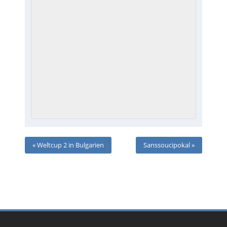
«
Weltcup 2 in Bulgarien
Sanssoucipokal
»